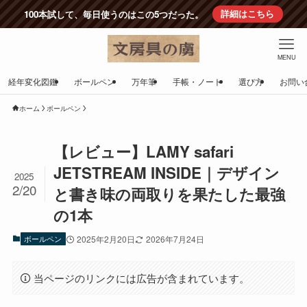
100本試して、毎日使うのはこの5つだった。
詳細はこちら
MENU
経年変化図鑑
ボールペン
万年筆
手帳・ノート
選び方
お問い
ホーム
ボールペン
【レビュー】LAMY safari
JETSTREAM INSIDE｜デザイン
2025
2/20
と書き味の両取りを果たした最強
の1本
ボールペン
2025年2月20日
2026年7月24日
当ページのリンクには広告が含まれています。