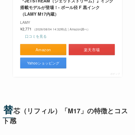
『JETSTREAM（ジェットストリーム）』インク
搭載モデルが登場！- ボール径 F 黒インク
（LAMY M17内蔵）
LAMY
¥2,771
（2026/08/04 14:32時点 | Amazon調べ）
口コミを見る
Amazon
楽天市場
Yahooショッピング
ポチップ
替
芯（リフィル）「M17」の特徴とコス
ト感