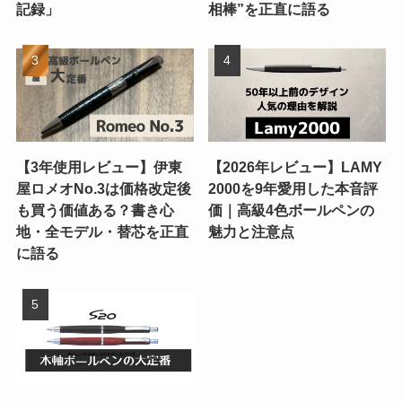
記録」
相棒”を正直に語る
【3年使用レビュー】伊東
【2026年レビュー】LAMY
屋ロメオNo.3は価格改定後
2000を9年愛用した本音評
も買う価値ある？書き心
価｜高級4色ボールペンの
地・全モデル・替芯を正直
魅力と注意点
に語る