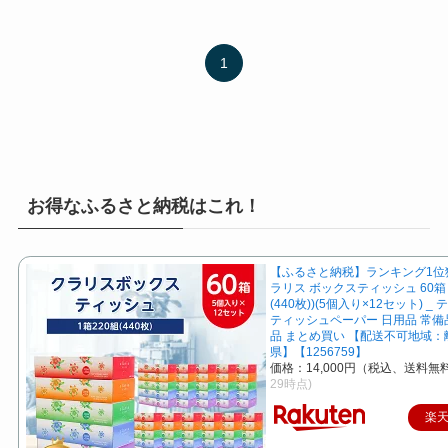
1
お得なふるさと納税はこれ！
【ふるさと納税】ランキング1位獲得
ラリス ボックスティッシュ 60箱 
(440枚))(5個入り×12セット) _
ティッシュペーパー 日用品 常備
品 まとめ買い 【配送不可地域
県】【1256759】
価格：14,000円（税込、送料無料
29時点)
楽