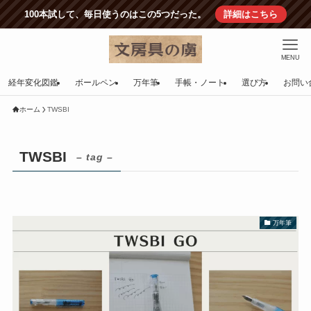
100本試して、毎日使うのはこの5つだった。
詳細はこちら
MENU
経年変化図鑑
ボールペン
万年筆
手帳・ノート
選び方
お問い
ホーム
TWSBI
TWSBI
– tag –
万年筆