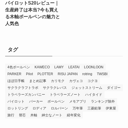
パイロットS20レビュー｜
生産終了は本当?今も買え
る木軸ボールペンの魅力と
人気色
タグ
4色ボールペン
KAWECO
LAMY
LEATAI
LOONLOON
PARKER
Pilot
PLOTTER
RISU JAPAN
rotring
TWSBI
ほぼ日手帳
まとめ記事
カリモク
カヴェコ
コクヨ
サクラクラフトラボ
サクラクレパス
ジェットストリーム
ダイゴー
トラベラーズカンパニー
トラベラーズノート
ハイタイド
パイロット
パーカー
ボールペン
メモアプリ
ランキング除外
ロットリング
ロディア
ロルバーン
万年筆
三菱鉛筆
伊東屋
旅行
替芯
木軸
紳士なノート
経年変化