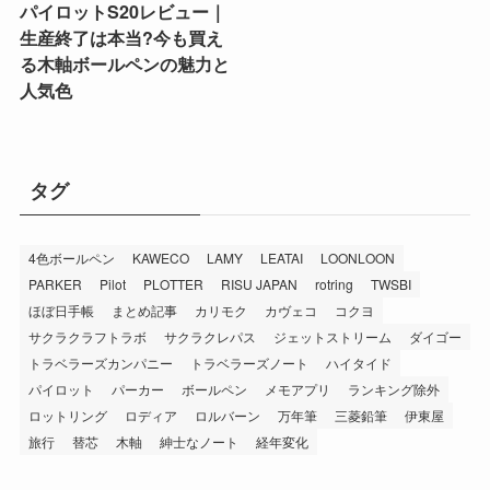
パイロットS20レビュー｜
生産終了は本当?今も買え
る木軸ボールペンの魅力と
人気色
タグ
4色ボールペン
KAWECO
LAMY
LEATAI
LOONLOON
PARKER
Pilot
PLOTTER
RISU JAPAN
rotring
TWSBI
ほぼ日手帳
まとめ記事
カリモク
カヴェコ
コクヨ
サクラクラフトラボ
サクラクレパス
ジェットストリーム
ダイゴー
トラベラーズカンパニー
トラベラーズノート
ハイタイド
パイロット
パーカー
ボールペン
メモアプリ
ランキング除外
ロットリング
ロディア
ロルバーン
万年筆
三菱鉛筆
伊東屋
旅行
替芯
木軸
紳士なノート
経年変化