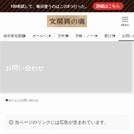
100本試して、毎日使うのはこの5つだった。
詳細はこちら
MENU
経年変化図鑑
ボールペン
万年筆
手帳・ノート
選び方
お問い
お問い合わせ
ホーム
お問い合わせ
当ページのリンクには広告が含まれています。