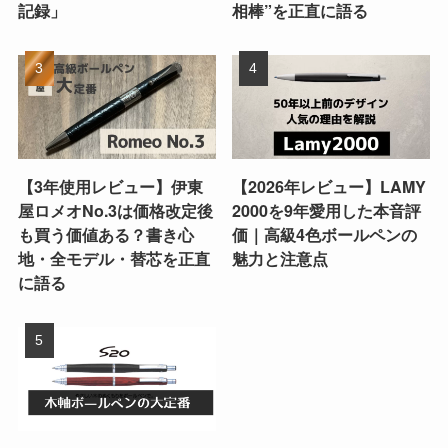
記録」
相棒”を正直に語る
【3年使用レビュー】伊東
【2026年レビュー】LAMY
屋ロメオNo.3は価格改定後
2000を9年愛用した本音評
も買う価値ある？書き心
価｜高級4色ボールペンの
地・全モデル・替芯を正直
魅力と注意点
に語る