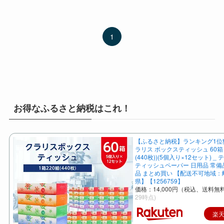
1
お得なふるさと納税はこれ！
【ふるさと納税】ランキング1位獲得
ラリス ボックスティッシュ 60箱 
(440枚))(5個入り×12セット) _
ティッシュペーパー 日用品 常備
品 まとめ買い 【配送不可地域
県】【1256759】
価格：14,000円（税込、送料無料
29時点)
楽