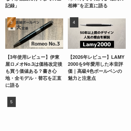
記録」
相棒”を正直に語る
【3年使用レビュー】伊東
【2026年レビュー】LAMY
屋ロメオNo.3は価格改定後
2000を9年愛用した本音評
も買う価値ある？書き心
価｜高級4色ボールペンの
地・全モデル・替芯を正直
魅力と注意点
に語る