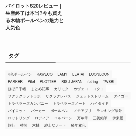
パイロットS20レビュー｜
生産終了は本当?今も買え
る木軸ボールペンの魅力と
人気色
タグ
4色ボールペン
KAWECO
LAMY
LEATAI
LOONLOON
PARKER
Pilot
PLOTTER
RISU JAPAN
rotring
TWSBI
ほぼ日手帳
まとめ記事
カリモク
カヴェコ
コクヨ
サクラクラフトラボ
サクラクレパス
ジェットストリーム
ダイゴー
トラベラーズカンパニー
トラベラーズノート
ハイタイド
パイロット
パーカー
ボールペン
メモアプリ
ランキング除外
ロットリング
ロディア
ロルバーン
万年筆
三菱鉛筆
伊東屋
旅行
替芯
木軸
紳士なノート
経年変化