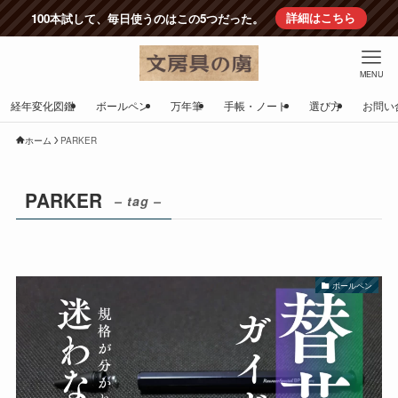
100本試して、毎日使うのはこの5つだった。
詳細はこちら
MENU
経年変化図鑑
ボールペン
万年筆
手帳・ノート
選び方
お問い
ホーム
PARKER
PARKER
– tag –
ボールペン