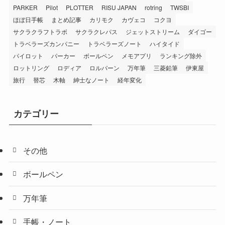
PARKER
Pilot
PLOTTER
RISU JAPAN
rotring
TWSBI
ほぼ日手帳
まとめ記事
カリモク
カヴェコ
コクヨ
サクラクラフトラボ
サクラクレパス
ジェットストリーム
ダイゴー
トラベラーズカンパニー
トラベラーズノート
ハイタイド
パイロット
パーカー
ボールペン
メモアプリ
ランキング除外
ロットリング
ロディア
ロルバーン
万年筆
三菱鉛筆
伊東屋
旅行
替芯
木軸
紳士なノート
経年変化
カテゴリー
その他
ボールペン
万年筆
手帳・ノート