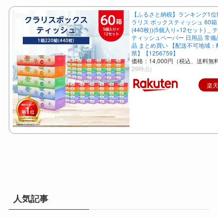
【ふるさと納税】ランキング1位獲得
ラリス ボックスティッシュ 60箱 
(440枚))(5個入り×12セット) _
ティッシュペーパー 日用品 常備
品 まとめ買い 【配送不可地域
県】【1256759】
価格：14,000円（税込、送料無料
29時点)
楽
人気記事