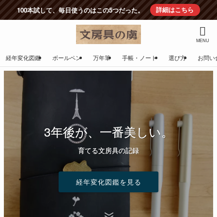
100本試して、毎日使うのはこの5つだった。
詳細はこちら
MENU
経年変化図鑑
ボールペン
万年筆
手帳・ノート
選び方
お問い
3年後が、一番美しい。
3年後が、一番美しい。
3年後が、一番美しい。
3年後が、一番美しい。
育てる文房具の記録
育てる文房具の記録
育てる文房具の記録
育てる文房具の記録
経年変化図鑑を見る
経年変化図鑑を見る
経年変化図鑑を見る
経年変化図鑑を見る
経年変化図鑑を見る
経年変化図鑑を見る
経年変化図鑑を見る