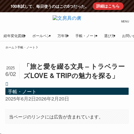
100本試して、毎日使うのはこの5つだった。
詳細はこちら
MENU
経年変化図鑑
ボールペン
万年筆
手帳・ノート
選び方
お問い
ホーム
手帳・ノート
「旅と愛を綴る文具 – トラベラー
2025
6/02
ズLOVE & TRIPの魅力を探る」
手帳・ノート
2025年6月2日
2026年2月20日
当ページのリンクには広告が含まれています。