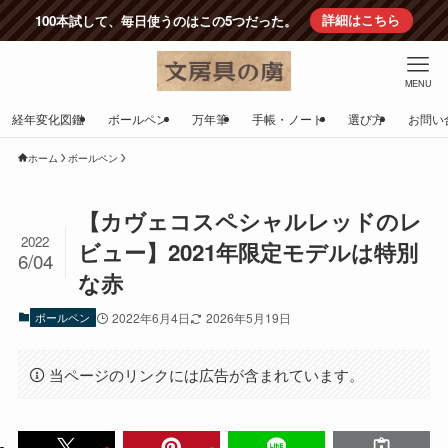
100本試して、毎日使うのはこの5つだった。
詳細はこちら
MENU
経年変化図鑑
ボールペン
万年筆
手帳・ノート
選び方
お問い
ホーム
ボールペン
【カヴェコスペシャルレッドのレ
2022
ビュー】2021年限定モデルは特別
6/04
な赤
ボールペン
2022年6月4日
2026年5月19日
当ページのリンクには広告が含まれています。