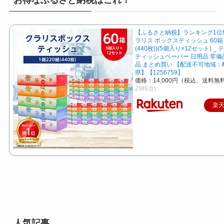
【ふるさと納税】ランキング1位獲得
ラリス ボックスティッシュ 60箱 
(440枚))(5個入り×12セット) _
ティッシュペーパー 日用品 常備
品 まとめ買い 【配送不可地域
県】【1256759】
価格：14,000円（税込、送料無料
29時点)
楽
人気記事