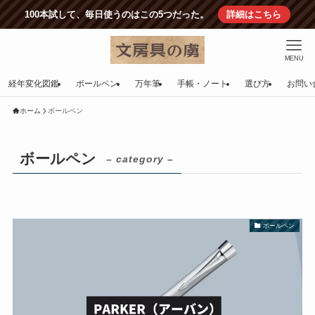
100本試して、毎日使うのはこの5つだった。
詳細はこちら
MENU
経年変化図鑑
ボールペン
万年筆
手帳・ノート
選び方
お問い
ホーム
ボールペン
ボールペン
– category –
ボールペン