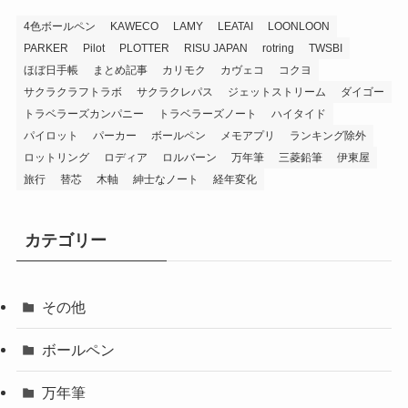
4色ボールペン
KAWECO
LAMY
LEATAI
LOONLOON
PARKER
Pilot
PLOTTER
RISU JAPAN
rotring
TWSBI
ほぼ日手帳
まとめ記事
カリモク
カヴェコ
コクヨ
サクラクラフトラボ
サクラクレパス
ジェットストリーム
ダイゴー
トラベラーズカンパニー
トラベラーズノート
ハイタイド
パイロット
パーカー
ボールペン
メモアプリ
ランキング除外
ロットリング
ロディア
ロルバーン
万年筆
三菱鉛筆
伊東屋
旅行
替芯
木軸
紳士なノート
経年変化
カテゴリー
その他
ボールペン
万年筆