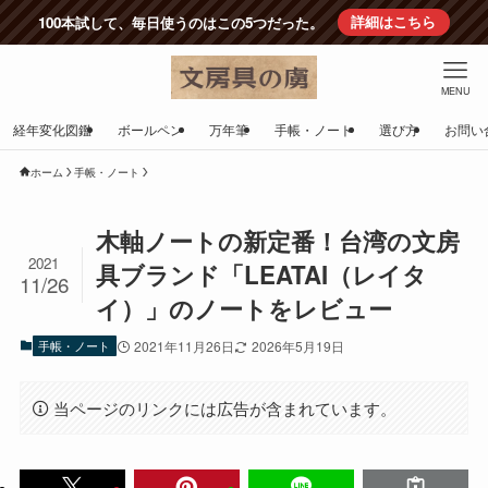
100本試して、毎日使うのはこの5つだった。
詳細はこちら
MENU
経年変化図鑑
ボールペン
万年筆
手帳・ノート
選び方
お問い
ホーム
手帳・ノート
木軸ノートの新定番！台湾の文房
2021
具ブランド「LEATAI（レイタ
11/26
イ）」のノートをレビュー
手帳・ノート
2021年11月26日
2026年5月19日
当ページのリンクには広告が含まれています。