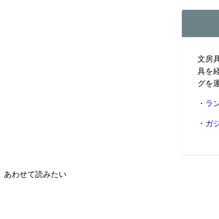
文房
具を
グを
・
ラ
・
ガ
あわせて読みたい