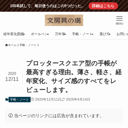
100本試して、毎日使うのはこの5つだった。
詳細はこちら
MENU
経年変化図鑑
ボールペン
万年筆
手帳・ノート
選び方
お問い
ホーム
手帳・ノート
プロッタースクエア型の手帳が
最高すぎる理由。薄さ、軽さ、経
2020
12/11
年変化、サイズ感のすべてをレ
ビューします。
2020年12月11日
2026年4月14日
手帳・ノート
当ページのリンクには広告が含まれています。