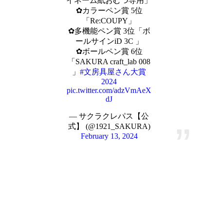
イネーム紙おむつ専用」
✿カラーペン賞 5位
「Re:COUPY」
✿多機能ペン賞 3位「ボ
ールサインiD 3C 」
✿ボールペン賞 6位
「SAKURA craft_lab 008
」
#文房具屋さん大賞
2024
pic.twitter.com/adzVmAeX
dJ
— サクラクレパス【公
式】 (@1921_SAKURA)
February 13, 2024