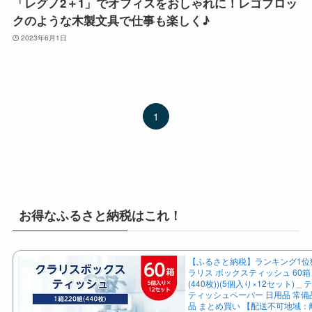
「レグノ2＋1」でオフィスをおしゃれに！レゴブロッ
クのような木製文具で仕事も楽しく♪
2023年6月1日
1
お得なふるさと納税はこれ！
【ふるさと納税】ランキング1位獲得
ラリス ボックスティッシュ 60箱 
(440枚))(5個入り×12セット) _
ティッシュペーパー 日用品 常備
品 まとめ買い 【配送不可地域