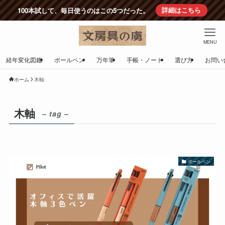
100本試して、毎日使うのはこの5つだった。
詳細はこちら
MENU
経年変化図鑑
ボールペン
万年筆
手帳・ノート
選び方
お問い
ホーム
木軸
木軸
– tag –
ボールペン