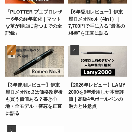
「PLOTTER プエブロレザ
【6年愛用レビュー】伊東
ー 6年の経年変化｜マット
屋ロメオNo.4（4in1）｜
な革が鏡面に育つまでの全
7,700円で手に入る”最高の
記録」
相棒”を正直に語る
【3年使用レビュー】伊東
【2026年レビュー】LAMY
屋ロメオNo.3は価格改定後
2000を9年愛用した本音評
も買う価値ある？書き心
価｜高級4色ボールペンの
地・全モデル・替芯を正直
魅力と注意点
に語る